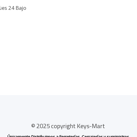
ües 24 Bajo
© 2025 copyright Keys-Mart
Únicamente Distribuimos a Ferreterías, Cerrajerías y suministros.