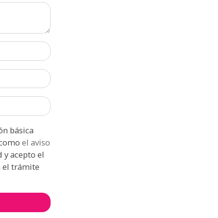
ión de datos asi como
el aviso
 el trámite