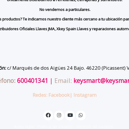
No vendemos a particulares.
ros productos? Te indicamos nuestro cliente más cercano a tu ubicación pa
tribuidores Oficiales Llaves JMA, Xkey Spain Llaves y reparaciones automó
ón:
c/ Marqués de dos Aigües 24 Bajo. 46220 (Picassent) 
éfono:
600401341
|
Email:
keysmart@keysmar
Redes:
Facebook
| Instagram
Aviso legal
Política de cookies
Gestión de cookies