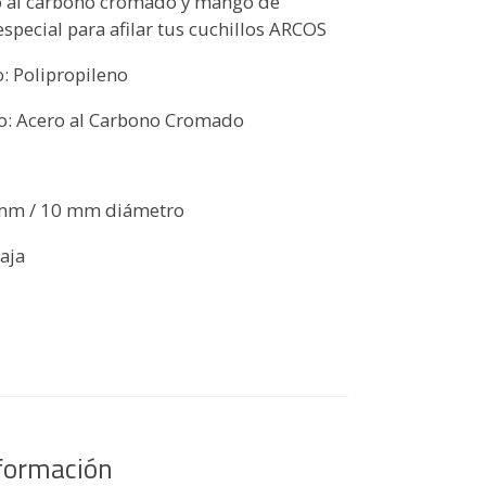
o al carbono cromado y mango de
especial para afilar tus cuchillos ARCOS
: Polipropileno
o: Acero al Carbono Cromado
mm / 10 mm diámetro
aja
nformación