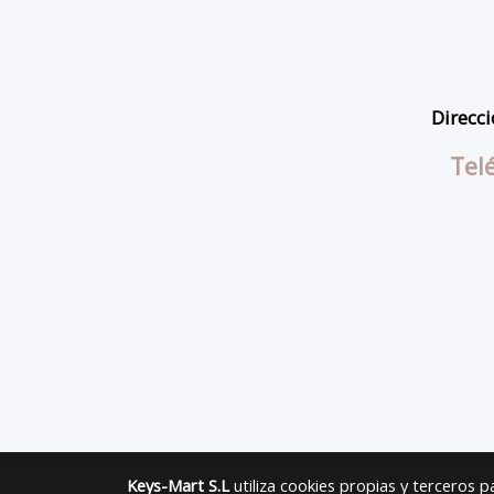
Direcci
Tel
Keys-Mart S.L
utiliza cookies propias y terceros 