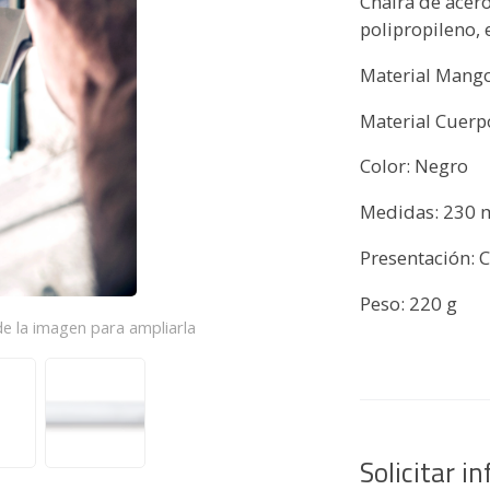
Chaira de acer
polipropileno, 
Material Mango
Material Cuerp
Color: Negro
Medidas: 230 
Presentación: C
Peso: 220 g
e la imagen para ampliarla
Solicitar i