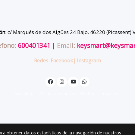
ón:
c/ Marqués de dos Aigües 24 Bajo. 46220 (Picassent) 
éfono:
600401341
|
Email:
keysmart@keysmar
Redes:
Facebook
| Instagram
Aviso legal
Política de cookies
Gestión de cookies
para obtener datos estadísticos de la navegación de nuestros