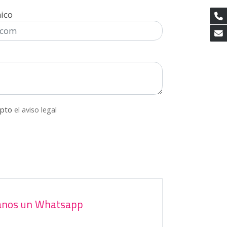
nico
epto
el aviso legal
anos un Whatsapp