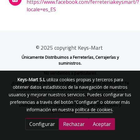
Síguenos en Instagram
Twitter
https://www.facebook.com/ferreteriakeysmart/?
locale=es_ES
Keys-Mart S.L
utiliza cookies propias y terceros para
© 2025 copyright Keys-Mart
obtener datos estadísticos de la navegación de nuestros
Únicamente Distribuimos a Ferreterías, Cerrajerías y
usuarios y mejorar nuestros servicios. Puedes configurar tus
suministros.
preferencias a través del botón “Configurar” o obtener más
No vendemos a particulares.
información en nuestra
política de cookies
.
¿Eres particular y te interesa alguno de nuestros productos? Te
indicamos nuestro cliente más cercano a tu ubicación para
Configurar
Rechazar
Aceptar
conseguir el producto o marca que necesitas.
Distribuidores Oficiales Llaves JMA, Xkey Spain Llaves y