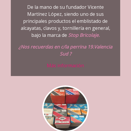
1976:
Apertura
MARTÍNEZ Y BLÁZQUEZ
De la mano de su fundador Vicente
Martínez López, siendo uno de sus
principales productos el emblistado de
alcayatas, clavos y, tornillería en general,
bajo la marca de
Stop Bricolaje.
¿Nos recuerdas en c/la perrina 19.Valencia
Sud ?
Más información